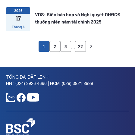
2026
VDS: Biên bản họp và Nghị quyết ĐHĐCĐ
17
thường niên năm tài chính 2025
Tháng 4
…
1
2
3
22
TỔNG ĐÀI ĐẶT LỆNH:
HN : (024) 3926 4660 | HCM: (028) 3821 8889