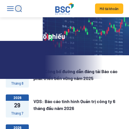
Mở tài khoản
Tin tức mã cổ phiếu
2026
VDS: Công bố đường dẫn đăng tải Báo cáo
04
phát triển bền vững năm 2025
Tháng 8
2026
VDS: Báo cáo tình hình Quản trị công ty 6
29
tháng đầu năm 2026
Tháng 7
2026