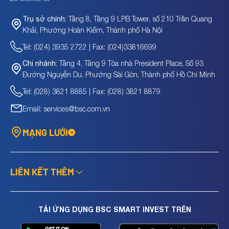
Tầng 8, Tầng 9 LPB Tower, số 210 Trần Quang
Trụ sở chính:
Khải, Phường Hoàn Kiếm, Thành phố Hà Nội
Tel: (024) 3935 2722 | Fax: (024)33816699
Tầng 4, Tầng 9 Tòa nhà President Place, Số 93
Chi nhánh:
Đường Nguyễn Du, Phường Sài Gòn, Thành phố Hồ Chí Minh
Tel: (028) 3821 8885 | Fax: (028) 3821 8879
Email: services@bsc.com.vn
MẠNG LƯỚI
LIÊN KẾT THÊM
TẢI ỨNG DỤNG BSC SMART INVEST TRÊN