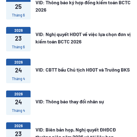
VID: Thông báo ký hợp đồng kiểm toán BCTC
25
2026
Tháng 6
2026
VID: Nghị quyết HĐQT về việc lựa chọn đơn vị
23
kiểm toán BCTC 2026
Tháng 6
2026
24
VID: CBTT bầu Chủ tịch HĐQT và Trưởng BKS
Tháng 4
2026
24
VID: Thông báo thay đổi nhân sự
Tháng 4
2026
VID: Biên bản họp, Nghị quyết ĐHĐCĐ
23
thường niên năm 2026 và tài liệu họp