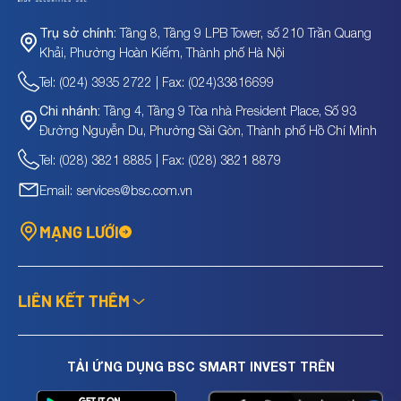
Tầng 8, Tầng 9 LPB Tower, số 210 Trần Quang
Trụ sở chính:
Khải, Phường Hoàn Kiếm, Thành phố Hà Nội
Tel: (024) 3935 2722 | Fax: (024)33816699
Tầng 4, Tầng 9 Tòa nhà President Place, Số 93
Chi nhánh:
Đường Nguyễn Du, Phường Sài Gòn, Thành phố Hồ Chí Minh
Tel: (028) 3821 8885 | Fax: (028) 3821 8879
Email: services@bsc.com.vn
MẠNG LƯỚI
LIÊN KẾT THÊM
TẢI ỨNG DỤNG BSC SMART INVEST TRÊN