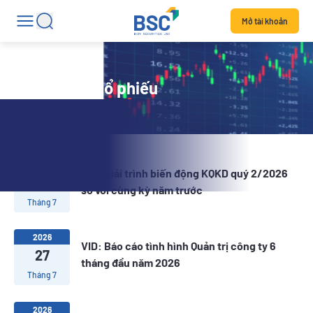
Mở tài khoản
Tin tức mã cổ phiếu
2026
VID: Giải trình biến động KQKD quý 2/2026
27
so với cùng kỳ năm trước
Tháng 7
2026
VID: Báo cáo tình hình Quản trị công ty 6
27
tháng đầu năm 2026
Tháng 7
2026