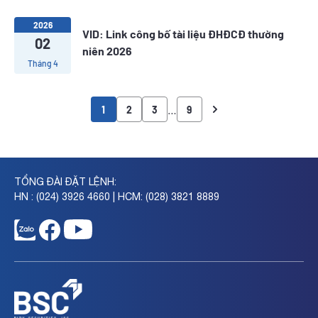
2026
VID: Link công bố tài liệu ĐHĐCĐ thường
02
niên 2026
Tháng 4
…
1
2
3
9
TỔNG ĐÀI ĐẶT LỆNH:
HN : (024) 3926 4660 | HCM: (028) 3821 8889