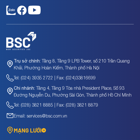
Thông báo loại mã cổ phiếu ACC và NHA ra khỏi
Tầng 8, Tầng 9 LPB Tower, số 210 Trần Quang
Trụ sở chính:
danh mục cho vay ký quỹ tại BSC
Khải, Phường Hoàn Kiếm, Thành phố Hà Nội
Tel: (024) 3935 2722 | Fax: (024)33816699
Tầng 4, Tầng 9 Tòa nhà President Place, Số 93
Chi nhánh:
Đường Nguyễn Du, Phường Sài Gòn, Thành phố Hồ Chí Minh
Tel: (028) 3821 8885 | Fax: (028) 3821 8879
Email: services@bsc.com.vn
MẠNG LƯỚI