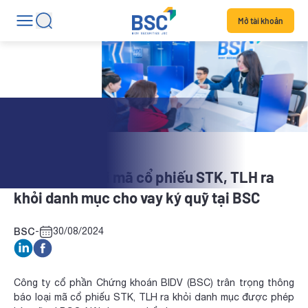
Mở tài khoản
Tin dịch vụ
Thông báo loại mã cổ phiếu STK, TLH ra
khỏi danh mục cho vay ký quỹ tại BSC
BSC
-
30/08/2024
Công ty cổ phần Chứng khoán BIDV (BSC) trân trọng thông
báo loại mã cổ phiếu STK, TLH ra khỏi danh mục được phép