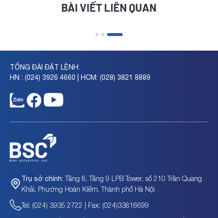
BÀI VIẾT LIÊN QUAN
TỔNG ĐÀI ĐẶT LỆNH:
HN : (024) 3926 4660 | HCM: (028) 3821 8889
Thông báo loại mã cổ phiếu ACC và NHA ra khỏi
Tầng 8, Tầng 9 LPB Tower, số 210 Trần Quang
Trụ sở chính:
danh mục cho vay ký quỹ tại BSC
Khải, Phường Hoàn Kiếm, Thành phố Hà Nội
Tel: (024) 3935 2722 | Fax: (024)33816699