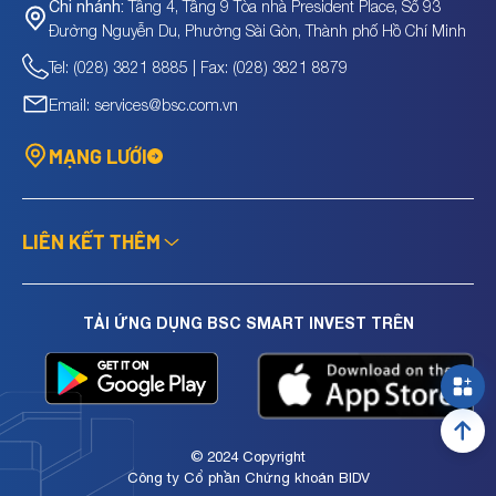
Tầng 4, Tầng 9 Tòa nhà President Place, Số 93
Chi nhánh:
Đường Nguyễn Du, Phường Sài Gòn, Thành phố Hồ Chí Minh
Tel: (028) 3821 8885 | Fax: (028) 3821 8879
Email: services@bsc.com.vn
MẠNG LƯỚI
LIÊN KẾT THÊM
TẢI ỨNG DỤNG BSC SMART INVEST TRÊN
© 2024 Copyright
Công ty Cổ phần Chứng khoán BIDV