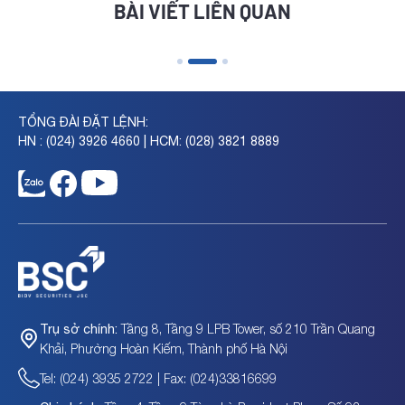
BÀI VIẾT LIÊN QUAN
TỔNG ĐÀI ĐẶT LỆNH:
HN : (024) 3926 4660 | HCM: (028) 3821 8889
góc nhìn nổi bật được BSC chia sẻ tại Hội
BSC chính t
Tầng 8, Tầng 9 LPB Tower, số 210 Trần Quang
Trụ sở chính:
SC Half-Time Call: “Đón đầu cơ hội từ nội
phiếu F88 o
Khải, Phường Hoàn Kiếm, Thành phố Hà Nội
nh tế mới”
Tel: (024) 3935 2722 | Fax: (024)33816699