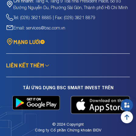
Tầng 4, Tầng 9 Tòa nhà President Place, Số 93
Chi nhánh:
Đường Nguyễn Du, Phường Sài Gòn, Thành phố Hồ Chí Minh
Tel: (028) 3821 8885 | Fax: (028) 3821 8879
Email: services@bsc.com.vn
MẠNG LƯỚI
LIÊN KẾT THÊM
TẢI ỨNG DỤNG BSC SMART INVEST TRÊN
© 2024 Copyright
Công ty Cổ phần Chứng khoán BIDV