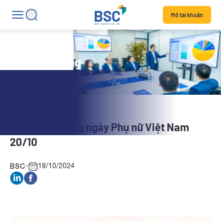
Mở tài khoản
Tin hoạt động
BSC chúc mừng ngày Phụ nữ Việt Nam
20/10
BSC
-
18/10/2024