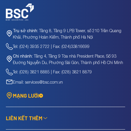
Tầng 8, Tầng 9 LPB Tower, số 210 Trần Quang
Trụ sở chính:
Khải, Phường Hoàn Kiếm, Thành phố Hà Nội
Tel: (024) 3935 2722 | Fax: (024)33816699
Tầng 4, Tầng 9 Tòa nhà President Place, Số 93
Chi nhánh:
Đường Nguyễn Du, Phường Sài Gòn, Thành phố Hồ Chí Minh
Tel: (028) 3821 8885 | Fax: (028) 3821 8879
Email: services@bsc.com.vn
MẠNG LƯỚI
LIÊN KẾT THÊM