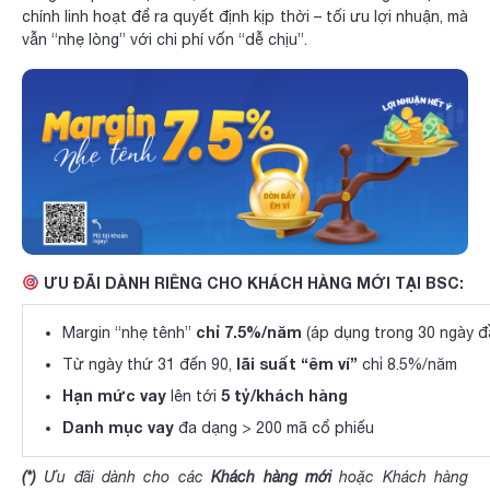
chính linh hoạt để ra quyết định kịp thời – tối ưu lợi nhuận, mà
vẫn “nhẹ lòng” với chi phí vốn “dễ chịu”.
ƯU ĐÃI DÀNH RIÊNG CHO KHÁCH HÀNG MỚI TẠI BSC:
chỉ 7.5%/năm
Margin
“nhẹ tênh”
(áp dụng trong 30 ngày đ
lãi suất “êm ví”
Từ ngày thứ 31 đến 90,
chỉ 8.5%/năm
Hạn mức vay
5 tỷ/khách hàng
lên tới
Danh mục vay
đa dạng > 200 mã cổ phiếu
(*)
Ưu đãi dành cho các
Khách hàng mới
hoặc Khách hàng