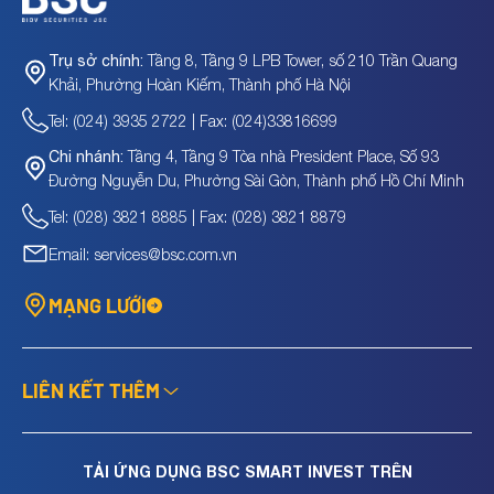
ại mã cổ phiếu ACC và NHA ra khỏi
Thông báo danh sá
Tầng 8, Tầng 9 LPB Tower, số 210 Trần Quang
Trụ sở chính:
 vay ký quỹ tại BSC
quỹ tháng 08/2026
Khải, Phường Hoàn Kiếm, Thành phố Hà Nội
Tel: (024) 3935 2722 | Fax: (024)33816699
Tầng 4, Tầng 9 Tòa nhà President Place, Số 93
Chi nhánh:
Đường Nguyễn Du, Phường Sài Gòn, Thành phố Hồ Chí Minh
Tel: (028) 3821 8885 | Fax: (028) 3821 8879
Email: services@bsc.com.vn
MẠNG LƯỚI
LIÊN KẾT THÊM
TẢI ỨNG DỤNG BSC SMART INVEST TRÊN