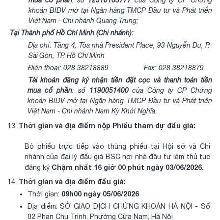
mua cổ phần
: số
12310163777
của Công ty CP Chứng
khoán BIDV mở tại Ngân hàng TMCP Đầu tư và Phát triển
Việt Nam - Chi nhánh Quang Trung;
Tại Thành phố Hồ Chí Minh (Chi nhánh):
Địa chỉ: Tầng 4, Tòa nhà President Place, 93 Nguyễn
D
u, P.
Sài Gòn, TP. Hồ Chí Minh
Điện thoại: 028 38218889 Fax: 028 38218879
Tài khoản đăng ký nhận tiền đặt cọc và thanh toán tiền
mua cổ phần
: số
1190051400
của Công ty CP Chứng
khoán BIDV mở tại Ngân hàng TMCP Đầu tư và Phát triển
Việt Nam - Chi nhánh Nam Kỳ Khởi Nghĩa.
Thời gian và địa điểm nộp Phiếu tham dự đấu giá:
Bỏ phiếu trực tiếp vào thùng phiếu tại Hội sở và Chi
nhánh của đại lý đấu giá BSC nơi nhà đầu tư làm thủ tục
Chậm nhất 16 giờ 00 phút ngày 03/06/2026.
đăng ký
Thời gian và địa điểm đấu giá:
09h00
ngày 05/06/2026
Thời gian:
Địa điểm: SỞ GIAO DỊCH CHỨNG KHOÁN HÀ NỘI
-
Số
02 Phan Chu Trinh, Phường Cửa Nam, Hà Nội