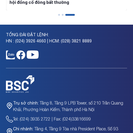
hội đồng cổ đông bất thường
TỔNG ĐÀI ĐẶT LỆNH:
HN : (024) 3926 4660 | HCM: (028) 3821 8889
Tầng 8, Tầng 9 LPB Tower, số 210 Trần Quang
Trụ sở chính:
Khải, Phường Hoàn Kiếm, Thành phố Hà Nội
Tel: (024) 3935 2722 | Fax: (024)33816699
Tầng 4, Tầng 9 Tòa nhà President Place, Số 93
Chi nhánh: