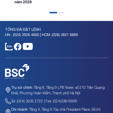
năm 2026
TỔNG ĐÀI ĐẶT LỆNH:
HN : (024) 3926 4660 | HCM: (028) 3821 8889
Tầng 8, Tầng 9 LPB Tower, số 210 Trần Quang
Trụ sở chính:
Khải, Phường Hoàn Kiếm, Thành phố Hà Nội
Tel: (024) 3935 2722 | Fax: (024)33816699
Tầng 4, Tầng 9 Tòa nhà President Place, Số 93
Chi nhánh: