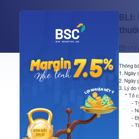
BLI:
thườ
11/12/
Thông bá
1. Ngày 
2. Ngày 
3. Lý do 
* Tổ chứ
- Tỷ lệ 
- Nội d
- Địa đ
- Thời 