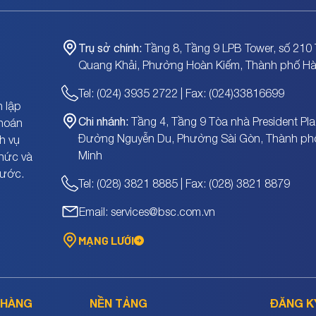
Trụ sở chính:
Tầng 8, Tầng 9 LPB Tower, số 210 
Quang Khải, Phường Hoàn Kiếm, Thành phố Hà
Tel: (024) 3935 2722 | Fax: (024)33816699
 lập
Chi nhánh:
Tầng 4, Tầng 9 Tòa nhà President Pla
khoán
Đường Nguyễn Du, Phường Sài Gòn, Thành ph
h vụ
Minh
chức và
nước.
Tel: (028) 3821 8885 | Fax: (028) 3821 8879
Email: services@bsc.com.vn
MẠNG LƯỚI
 HÀNG
NỀN TẢNG
ĐĂNG K