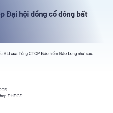
p Đại hội đồng cổ đông bất
hiếu BLI của Tổng CTCP Bảo hiểm Bảo Long như sau:
HĐCĐ
i họp ĐHĐCĐ