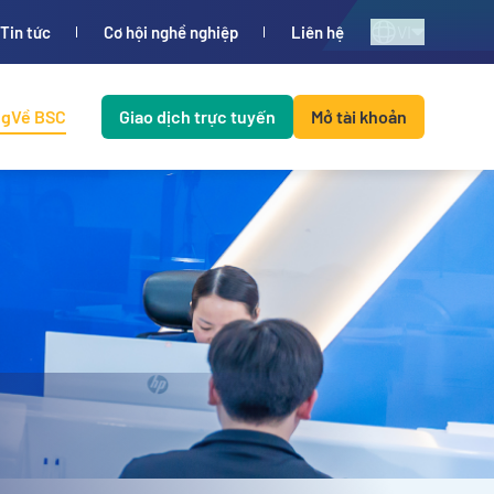
VI
Tin tức
Cơ hội nghề nghiệp
Liên hệ
ng
Về BSC
Giao dịch trực tuyến
Mở tài khoản