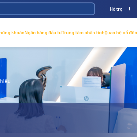
Hỗ trợ
Bình
ONINCO
chứng khoán
Ngân hàng đầu tư
Trung tâm phân tích
Quan hệ cổ đô
phiếu