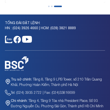
TỔNG ĐÀI ĐẶT LỆNH:
HN : (024) 3926 4660 | HCM: (028) 3821 8889
Tầng 8, Tầng 9 LPB Tower, số 210 Trần Quang
Trụ sở chính:
Khải, Phường Hoàn Kiếm, Thành phố Hà Nội
Tel: (024) 3935 2722 | Fax: (024)33816699
Tầng 4, Tầng 9 Tòa nhà President Place, Số 93
Chi nhánh:
Đường Nguyễn Du, Phường Sài Gòn, Thành phố Hồ Chí Minh