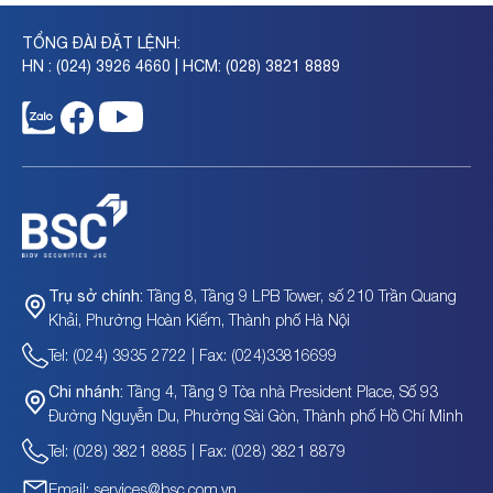
TỔNG ĐÀI ĐẶT LỆNH:
HN : (024) 3926 4660 | HCM: (028) 3821 8889
Tầng 8, Tầng 9 LPB Tower, số 210 Trần Quang
Trụ sở chính:
Khải, Phường Hoàn Kiếm, Thành phố Hà Nội
Tel: (024) 3935 2722 | Fax: (024)33816699
Tầng 4, Tầng 9 Tòa nhà President Place, Số 93
Chi nhánh:
Đường Nguyễn Du, Phường Sài Gòn, Thành phố Hồ Chí Minh
Tel: (028) 3821 8885 | Fax: (028) 3821 8879
Email: services@bsc.com.vn