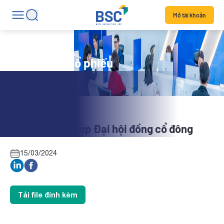
Mở tài khoản
Tin tức mã cổ phiếu
VNF: Tài liệu họp Đại hội đồng cổ đông
15/03/2024
Tải file đính kèm