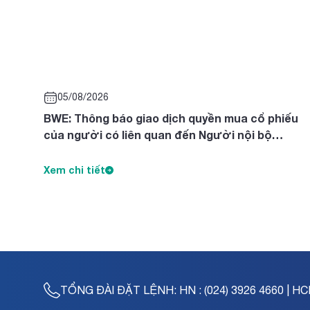
05/08/2026
BWE: Thông báo giao dịch quyền mua cổ phiếu
của người có liên quan đến Người nội bộ
Nguyễn Thị Diên, Nguyễn Thị Ngọc Thanh, Trần
Tuyết Lan
Xem chi tiết
TỔNG ĐÀI ĐẶT LỆNH:
HN : (024) 3926 4660 | HC