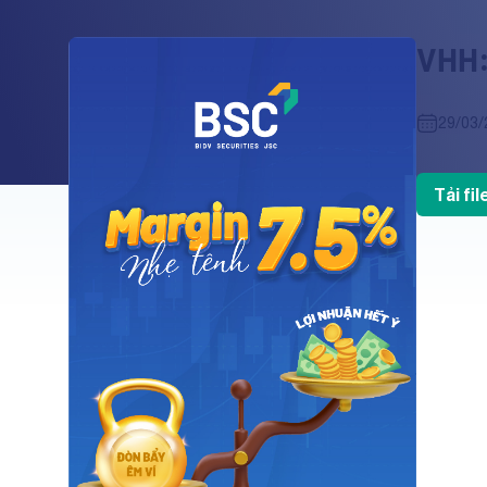
VHH:
29/03/
Tải fi