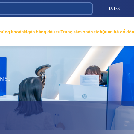
Hỗ trợ
Bình
ONINCO
chứng khoán
Ngân hàng đầu tư
Trung tâm phân tích
Quan hệ cổ đô
phiếu