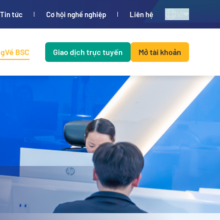
VI
Tin tức
Cơ hội nghề nghiệp
Liên hệ
ng
Về BSC
Giao dịch trực tuyến
Mở tài khoản