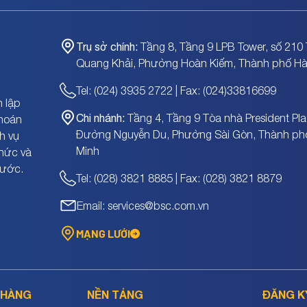
Trụ sở chính:
Tầng 8, Tầng 9 LPB Tower, số 210 
Quang Khải, Phường Hoàn Kiếm, Thành phố Hà
Tel: (024) 3935 2722 | Fax: (024)33816699
 lập
Chi nhánh:
Tầng 4, Tầng 9 Tòa nhà President Pla
khoán
Đường Nguyễn Du, Phường Sài Gòn, Thành ph
h vụ
Minh
chức và
nước.
Tel: (028) 3821 8885 | Fax: (028) 3821 8879
Email: services@bsc.com.vn
MẠNG LƯỚI
 HÀNG
NỀN TẢNG
ĐĂNG K