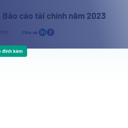
 Báo cáo tài chính năm 2023
2024
Chia sẻ:
le đính kèm