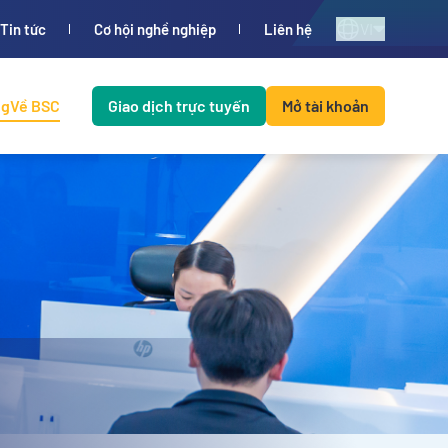
VI
Tin tức
Cơ hội nghề nghiệp
Liên hệ
ng
Về BSC
Giao dịch trực tuyến
Mở tài khoản