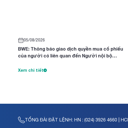
05/08/2026
BWE: Thông báo giao dịch quyền mua cổ phiếu
của người có liên quan đến Người nội bộ
Nguyễn Thị Diên, Nguyễn Thị Ngọc Thanh, Trần
Tuyết Lan
Xem chi tiết
TỔNG ĐÀI ĐẶT LỆNH:
HN : (024) 3926 4660 | HC