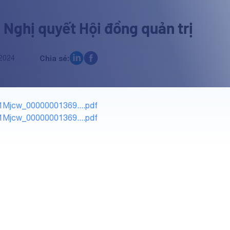
 Nghị quyết Hội đồng quản trị
2024
Chia sẻ:
Mjcw_00000001369....pdf
Mjcw_00000001369....pdf