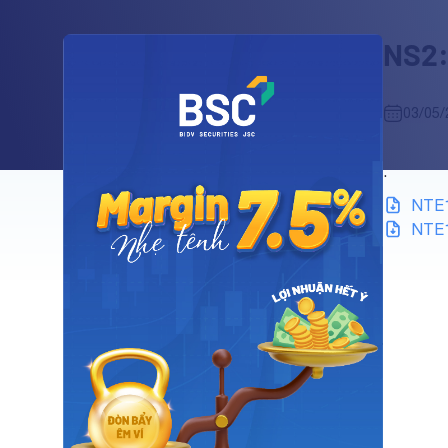
NS2:
03/05/
.
NTE1
NTE1