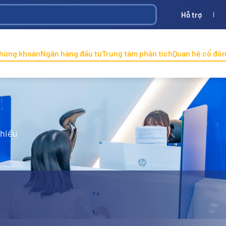
Hỗ trợ
Bình
ONINCO
chứng khoán
Ngân hàng đầu tư
Trung tâm phân tích
Quan hệ cổ đô
phiếu