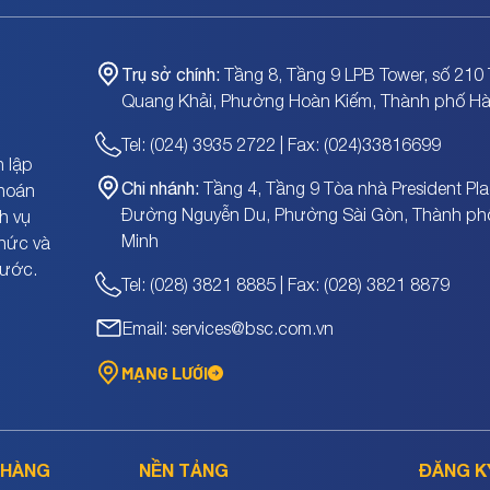
Trụ sở chính:
Tầng 8, Tầng 9 LPB Tower, số 210 
Quang Khải, Phường Hoàn Kiếm, Thành phố Hà
Tel: (024) 3935 2722 | Fax: (024)33816699
 lập
Chi nhánh:
Tầng 4, Tầng 9 Tòa nhà President Pla
khoán
Đường Nguyễn Du, Phường Sài Gòn, Thành ph
h vụ
Minh
chức và
nước.
Tel: (028) 3821 8885 | Fax: (028) 3821 8879
Email: services@bsc.com.vn
MẠNG LƯỚI
 HÀNG
NỀN TẢNG
ĐĂNG K