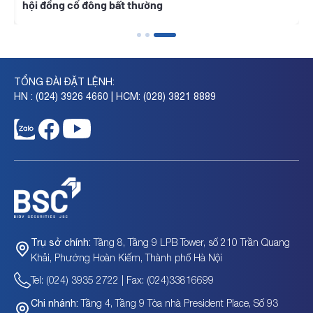
hội đồng cổ đông bất thường
TỔNG ĐÀI ĐẶT LỆNH:
HN : (024) 3926 4660 | HCM: (028) 3821 8889
Tầng 8, Tầng 9 LPB Tower, số 210 Trần Quang
Trụ sở chính:
Khải, Phường Hoàn Kiếm, Thành phố Hà Nội
Tel: (024) 3935 2722 | Fax: (024)33816699
Tầng 4, Tầng 9 Tòa nhà President Place, Số 93
Chi nhánh: