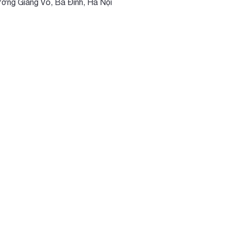
ng Giảng Võ, Ba Đình, Hà Nội