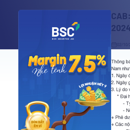
CAB:
202
02/10/
Thông bá
Nam như
1. Ngày 
2. Ngày 
3. Lý do 
* Đại hộ
- Tỷ lệ 
- Nội du
+ Phê du
+ Các nộ