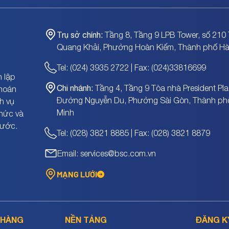
Trụ sở chính:
Tầng 8, Tầng 9 LPB Tower, số 210 
Quang Khải, Phường Hoàn Kiếm, Thành phố Hà
Tel: (024) 3935 2722 | Fax: (024)33816699
 lập
Chi nhánh:
Tầng 4, Tầng 9 Tòa nhà President Pla
khoán
Đường Nguyễn Du, Phường Sài Gòn, Thành ph
h vụ
Minh
chức và
nước.
Tel: (028) 3821 8885 | Fax: (028) 3821 8879
Email: services@bsc.com.vn
MẠNG LƯỚI
 HÀNG
NỀN TẢNG
ĐĂNG K