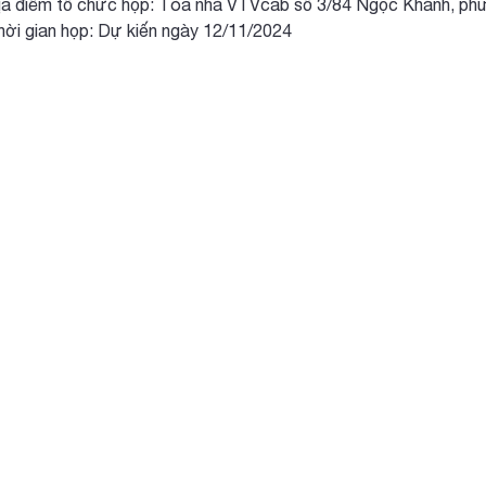
ểm tổ chức họp: Tòa nhà VTVcab số 3/84 Ngọc Khánh, phườ
gian họp: Dự kiến ngày 12/11/2024