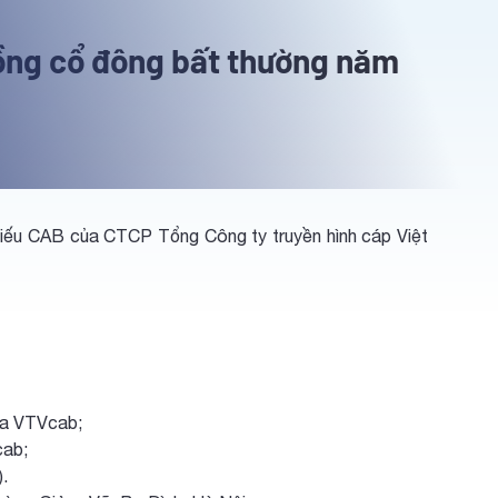
ồng cổ đông bất thường năm
hiếu CAB của CTCP Tổng Công ty truyền hình cáp Việt
ủa VTVcab;
cab;
.