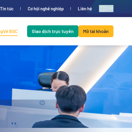
VI
Tin tức
Cơ hội nghề nghiệp
Liên hệ
ng
Về BSC
Giao dịch trực tuyến
Mở tài khoản