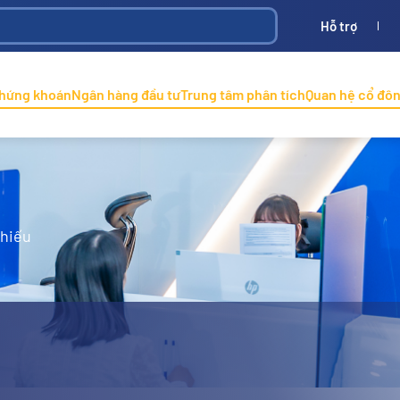
Hỗ trợ
Bình
ONINCO
chứng khoán
Ngân hàng đầu tư
Trung tâm phân tích
Quan hệ cổ đô
phiếu