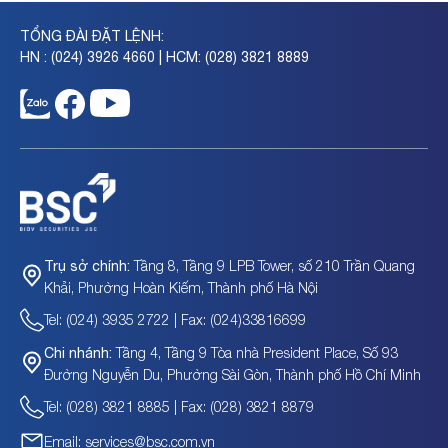
TỔNG ĐÀI ĐẶT LỆNH:
HN : (024) 3926 4660 | HCM: (028) 3821 8889
Tầng 8, Tầng 9 LPB Tower, số 210 Trần Quang
Trụ sở chính:
Khải, Phường Hoàn Kiếm, Thành phố Hà Nội
Tel: (024) 3935 2722 | Fax: (024)33816699
Tầng 4, Tầng 9 Tòa nhà President Place, Số 93
Chi nhánh:
Đường Nguyễn Du, Phường Sài Gòn, Thành phố Hồ Chí Minh
Tel: (028) 3821 8885 | Fax: (028) 3821 8879
Email: services@bsc.com.vn