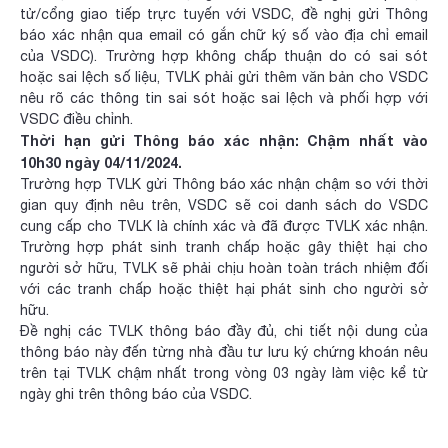
tử/cổng giao tiếp trực tuyến với VSDC, đề nghị gửi Thông
báo xác nhận qua email có gắn chữ ký số vào địa chỉ email
của VSDC). Trường hợp không chấp thuận do có sai sót
hoặc sai lệch số liệu, TVLK phải gửi thêm văn bản cho VSDC
nêu rõ các thông tin sai sót hoặc sai lệch và phối hợp với
VSDC điều chỉnh.
Thời hạn gửi Thông báo xác nhận: Chậm nhất vào
10h30 ngày 04/11/2024.
Trường hợp TVLK gửi Thông báo xác nhận chậm so với thời
gian quy định nêu trên, VSDC sẽ coi danh sách do VSDC
cung cấp cho TVLK là chính xác và đã được TVLK xác nhận.
Trường hợp phát sinh tranh chấp hoặc gây thiệt hại cho
người sở hữu, TVLK sẽ phải chịu hoàn toàn trách nhiệm đối
với các tranh chấp hoặc thiệt hại phát sinh cho người sở
hữu.
Đề nghị các TVLK thông báo đầy đủ, chi tiết nội dung của
thông báo này đến từng nhà đầu tư lưu ký chứng khoán nêu
trên tại TVLK chậm nhất trong vòng 03 ngày làm việc kể từ
ngày ghi trên thông báo của VSDC.