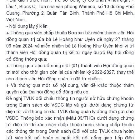
- Địa điểm thực hiện : Trụ sở Công ty Cổ phần Vinafreight -
Lầu 1, Block C, Tòa nhà văn phòng Waseco, số 10 đường Phổ
Quang, Phường 2, Quận Tân Bình, Thành Phố Hồ Chí Minh,
Việt Nam.
- Nội dung lấy ý kiến:
+ Thông qua việc chấp thuận Đơn xin từ nhiệm thành viên Hội
đồng quản trị của bà Lê Hoàng Như Uyên đề ngày 27 tháng
09 năm 2024; và miễn nhiệm bà Lê Hoàng Như Uyên khỏi vị trí
thành viên Hội đồng quản trị kể từ ngày được Đại hội đồng
cổ đông thông qua;
+ Thông qua việc bổ sung một (01) thành viên Hội đồng quản
trị mới cho thời gian còn lại của nhiệm kỳ 2022-2027, thay thế
cho thành viên Hội đồng quản trị đã từ nhiệm;
+ Và thông qua một số nội dung, vấn đề khác thuộc thẩm
quyền của Đại hội đồng cổ đông nếu có.
Đề nghị TVLK đối chiếu thông tin người sở hữu chứng khoán
trong Danh sách do VSDC lập và gửi dưới dạng chứng từ
điện tử với thông tin do TVLK đang quản lý đồng thời gửi cho
VSDC Thông báo xác nhận (Mẫu 03/THQ) dưới dạng chứng
từ điện tử để xác nhận chấp thuận hoặc không chấp thuận
các thông tin trong Danh sách (Đối với các TVLK chưa hoàn
tất việc kết nối hoặc bị ngắt kết nối cổng giao tiếp điện