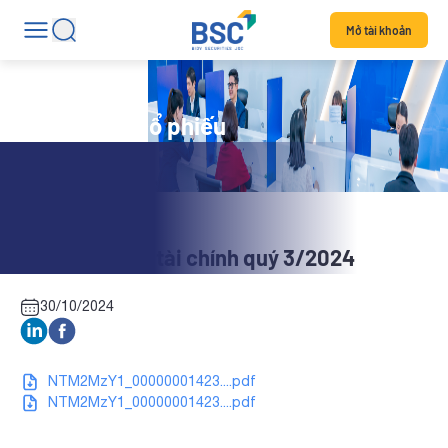
Mở tài khoản
Tin tức mã cổ phiếu
CAB: Báo cáo tài chính quý 3/2024
30/10/2024
NTM2MzY1_00000001423....pdf
NTM2MzY1_00000001423....pdf