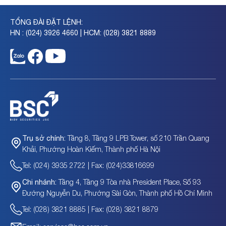
TỔNG ĐÀI ĐẶT LỆNH:
HN : (024) 3926 4660 | HCM: (028) 3821 8889
Tầng 8, Tầng 9 LPB Tower, số 210 Trần Quang
Trụ sở chính:
Khải, Phường Hoàn Kiếm, Thành phố Hà Nội
Tel: (024) 3935 2722 | Fax: (024)33816699
Tầng 4, Tầng 9 Tòa nhà President Place, Số 93
Chi nhánh:
Đường Nguyễn Du, Phường Sài Gòn, Thành phố Hồ Chí Minh
Tel: (028) 3821 8885 | Fax: (028) 3821 8879