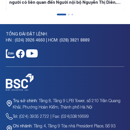
người có liên quan đến Người nội bộ Nguyễn Thị Diên,
Nguyễn Thị Ngọc Thanh, Trần Tuyết Lan
TỔNG ĐÀI ĐẶT LỆNH:
HN : (024) 3926 4660 | HCM: (028) 3821 8889
Tầng 8, Tầng 9 LPB Tower, số 210 Trần Quang
Trụ sở chính:
Khải, Phường Hoàn Kiếm, Thành phố Hà Nội
Tel: (024) 3935 2722 | Fax: (024)33816699
Tầng 4, Tầng 9 Tòa nhà President Place, Số 93
Chi nhánh: