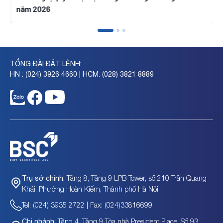
năm 2026
TỔNG ĐÀI ĐẶT LỆNH:
HN : (024) 3926 4660 | HCM: (028) 3821 8889
Tầng 8, Tầng 9 LPB Tower, số 210 Trần Quang
Trụ sở chính:
Khải, Phường Hoàn Kiếm, Thành phố Hà Nội
Tel: (024) 3935 2722 | Fax: (024)33816699
Tầng 4, Tầng 9 Tòa nhà President Place, Số 93
Chi nhánh: