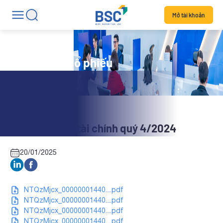
Mở tài khoản
Tin tức mã cổ phiếu
NS2: Báo cáo tài chính quý 4/2024
20/01/2025
NTQzMjcx_00000001440....pdf
NTQzMjcx_00000001440....pdf
NTQzMjcx_00000001440....pdf
NTQzMjcx_00000001440....pdf