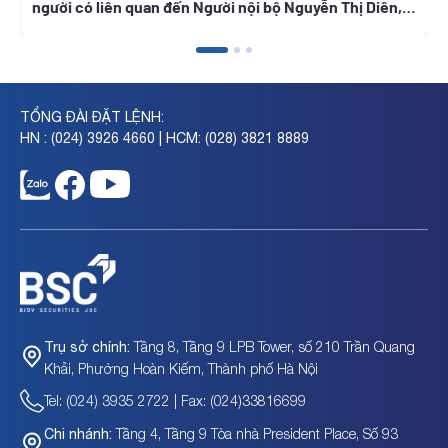
người có liên quan đến Người nội bộ Nguyễn Thị Diên,
t
Nguyễn Thị Ngọc Thanh, Trần Tuyết Lan
TỔNG ĐÀI ĐẶT LỆNH:
HN : (024) 3926 4660 | HCM: (028) 3821 8889
Tầng 8, Tầng 9 LPB Tower, số 210 Trần Quang
Trụ sở chính:
Khải, Phường Hoàn Kiếm, Thành phố Hà Nội
Tel: (024) 3935 2722 | Fax: (024)33816699
Tầng 4, Tầng 9 Tòa nhà President Place, Số 93
Chi nhánh: