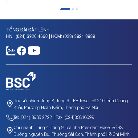
TỔNG ĐÀI ĐẶT LỆNH:
HN : (024) 3926 4660 | HCM: (028) 3821 8889
Tầng 8, Tầng 9 LPB Tower, số 210 Trần Quang
Trụ sở chính:
Khải, Phường Hoàn Kiếm, Thành phố Hà Nội
Tel: (024) 3935 2722 | Fax: (024)33816699
Tầng 4, Tầng 9 Tòa nhà President Place, Số 93
Chi nhánh:
Đường Nguyễn Du, Phường Sài Gòn, Thành phố Hồ Chí Minh