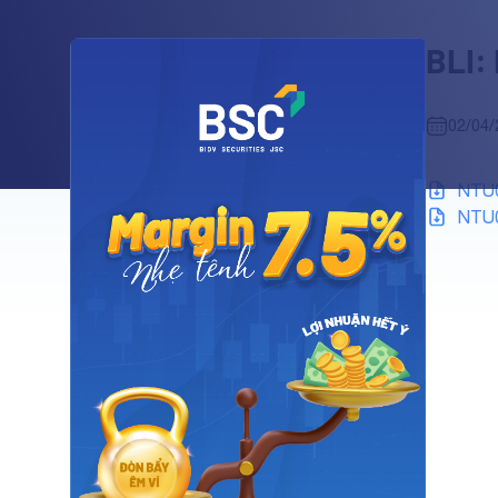
BLI:
02/04/
NTU0
NTU0