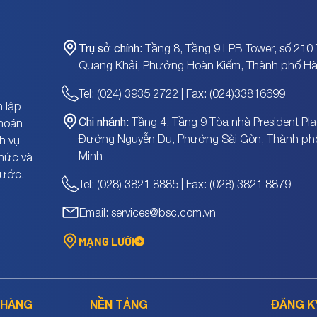
Trụ sở chính:
Tầng 8, Tầng 9 LPB Tower, số 210 
Quang Khải, Phường Hoàn Kiếm, Thành phố Hà
Tel: (024) 3935 2722 | Fax: (024)33816699
 lập
Chi nhánh:
Tầng 4, Tầng 9 Tòa nhà President Pla
khoán
Đường Nguyễn Du, Phường Sài Gòn, Thành ph
h vụ
Minh
chức và
nước.
Tel: (028) 3821 8885 | Fax: (028) 3821 8879
Email: services@bsc.com.vn
MẠNG LƯỚI
 HÀNG
NỀN TẢNG
ĐĂNG K