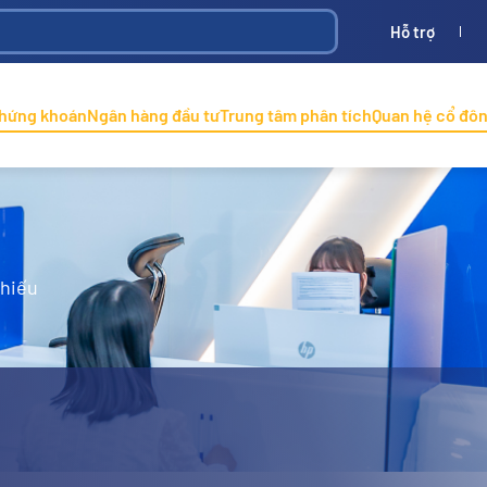
Hỗ trợ
Bình
ONINCO
chứng khoán
Ngân hàng đầu tư
Trung tâm phân tích
Quan hệ cổ đô
phiếu