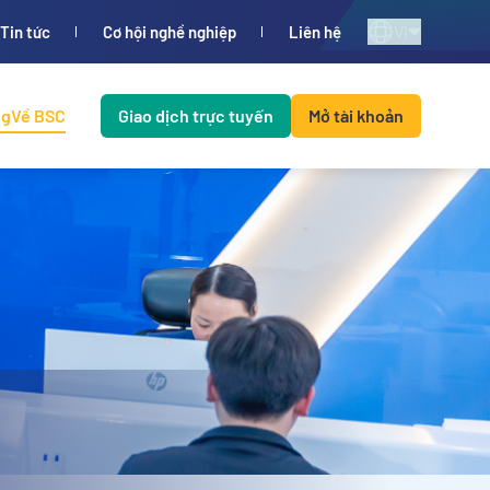
VI
Tin tức
Cơ hội nghề nghiệp
Liên hệ
ng
Về BSC
Giao dịch trực tuyến
Mở tài khoản