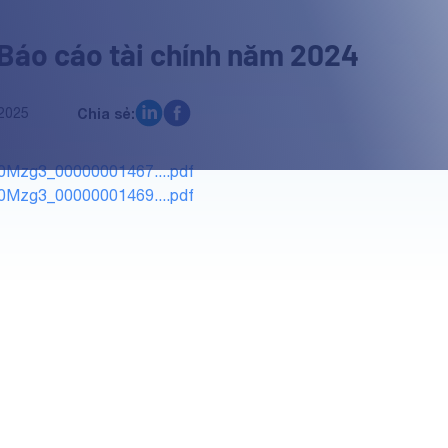
 Báo cáo tài chính năm 2024
2025
Chia sẻ:
Mzg3_00000001467....pdf
Mzg3_00000001469....pdf