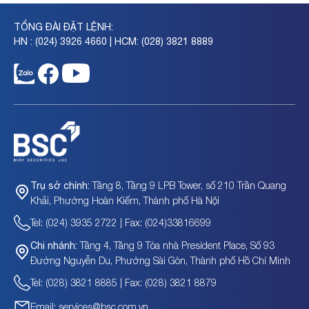
TỔNG ĐÀI ĐẶT LỆNH:
HN : (024) 3926 4660 | HCM: (028) 3821 8889
Tầng 8, Tầng 9 LPB Tower, số 210 Trần Quang
Trụ sở chính:
Khải, Phường Hoàn Kiếm, Thành phố Hà Nội
Tel: (024) 3935 2722 | Fax: (024)33816699
Tầng 4, Tầng 9 Tòa nhà President Place, Số 93
Chi nhánh:
Đường Nguyễn Du, Phường Sài Gòn, Thành phố Hồ Chí Minh
Tel: (028) 3821 8885 | Fax: (028) 3821 8879
Email: services@bsc.com.vn