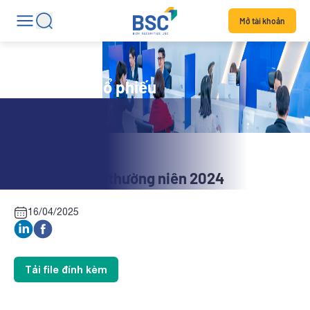
Mở tài khoản
Tin tức mã cổ phiếu
SSM: Báo cáo thường niên 2024
16/04/2025
Tải file đính kèm