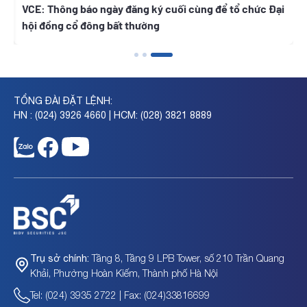
t
VCE: Thông báo ngày đăng ký cuối cùng để tổ chức Đại
hội đồng cổ đông bất thường
TỔNG ĐÀI ĐẶT LỆNH:
HN : (024) 3926 4660 | HCM: (028) 3821 8889
Tầng 8, Tầng 9 LPB Tower, số 210 Trần Quang
Trụ sở chính:
Khải, Phường Hoàn Kiếm, Thành phố Hà Nội
Tel: (024) 3935 2722 | Fax: (024)33816699