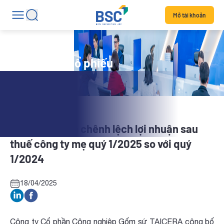
Mở tài khoản
Tin tức mã cổ phiếu
TCR: Giải trình chênh lệch lợi nhuận sau
thuế công ty mẹ quý 1/2025 so với quý
1/2024
18/04/2025
Công ty Cổ phần Công nghiệp Gốm sứ TAICERA công bố