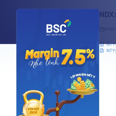
NDX:
07/05/
NTYy
NTYy