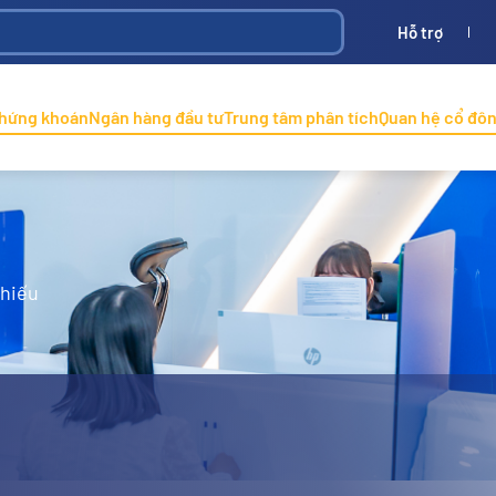
Hỗ trợ
Bình
ONINCO
chứng khoán
Ngân hàng đầu tư
Trung tâm phân tích
Quan hệ cổ đô
phiếu