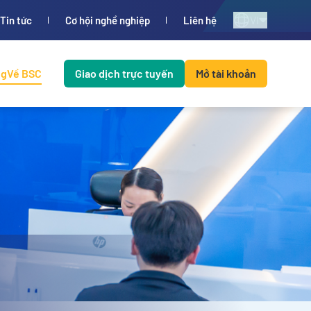
VI
Tin tức
Cơ hội nghề nghiệp
Liên hệ
ng
Về BSC
Giao dịch trực tuyến
Mở tài khoản