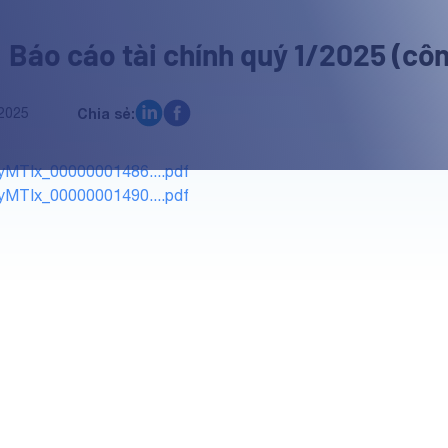
 Báo cáo tài chính quý 1/2025 (cô
2025
Chia sẻ:
MTIx_00000001486....pdf
MTIx_00000001490....pdf