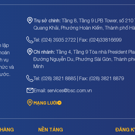
Trụ sở chính:
Tầng 8, Tầng 9 LPB Tower, số 210 
Quang Khải, Phường Hoàn Kiếm, Thành phố Hà
Tel: (024) 3935 2722 | Fax: (024)33816699
 lập
Chi nhánh:
Tầng 4, Tầng 9 Tòa nhà President Pla
khoán
Đường Nguyễn Du, Phường Sài Gòn, Thành ph
h vụ
Minh
chức và
nước.
Tel: (028) 3821 8885 | Fax: (028) 3821 8879
Email: services@bsc.com.vn
MẠNG LƯỚI
 HÀNG
NỀN TẢNG
ĐĂNG K