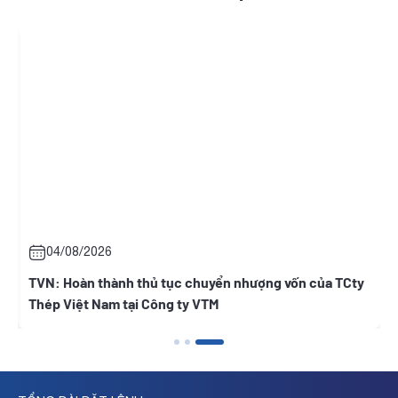
08/2026
05/08/20
Hoàn thành thủ tục chuyển nhượng vốn của TCty
BWE: Thông
Việt Nam tại Công ty VTM
người có li
Nguyễn Thị 