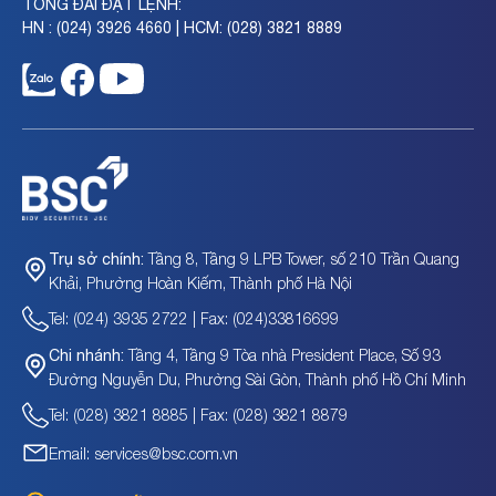
TỔNG ĐÀI ĐẶT LỆNH:
HN : (024) 3926 4660 | HCM: (028) 3821 8889
Tầng 8, Tầng 9 LPB Tower, số 210 Trần Quang
Trụ sở chính:
Khải, Phường Hoàn Kiếm, Thành phố Hà Nội
Tel: (024) 3935 2722 | Fax: (024)33816699
Tầng 4, Tầng 9 Tòa nhà President Place, Số 93
Chi nhánh:
Đường Nguyễn Du, Phường Sài Gòn, Thành phố Hồ Chí Minh
Tel: (028) 3821 8885 | Fax: (028) 3821 8879
Email: services@bsc.com.vn