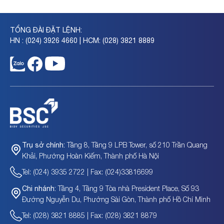
TỔNG ĐÀI ĐẶT LỆNH:
HN : (024) 3926 4660 | HCM: (028) 3821 8889
Tầng 8, Tầng 9 LPB Tower, số 210 Trần Quang
Trụ sở chính:
Khải, Phường Hoàn Kiếm, Thành phố Hà Nội
Tel: (024) 3935 2722 | Fax: (024)33816699
Tầng 4, Tầng 9 Tòa nhà President Place, Số 93
Chi nhánh:
Đường Nguyễn Du, Phường Sài Gòn, Thành phố Hồ Chí Minh
Tel: (028) 3821 8885 | Fax: (028) 3821 8879