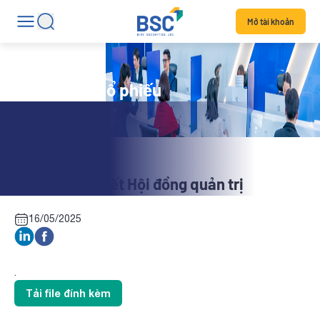
Mở tài khoản
Tin tức mã cổ phiếu
TTC: Nghị quyết Hội đồng quản trị
16/05/2025
.
Tải file đính kèm