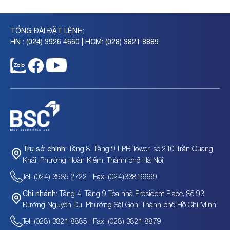
TỔNG ĐÀI ĐẶT LỆNH:
HN : (024) 3926 4660 | HCM: (028) 3821 8889
Tầng 8, Tầng 9 LPB Tower, số 210 Trần Quang
Trụ sở chính:
Khải, Phường Hoàn Kiếm, Thành phố Hà Nội
Tel: (024) 3935 2722 | Fax: (024)33816699
Tầng 4, Tầng 9 Tòa nhà President Place, Số 93
Chi nhánh:
Đường Nguyễn Du, Phường Sài Gòn, Thành phố Hồ Chí Minh
Tel: (028) 3821 8885 | Fax: (028) 3821 8879