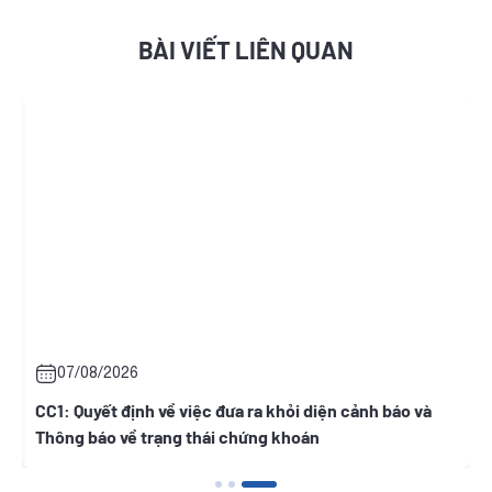
BÀI VIẾT LIÊN QUAN
07/08/2026
07/08
1: Quyết định về việc đưa ra khỏi diện cảnh báo và
ONW: Qu
ông báo về trạng thái chứng khoán