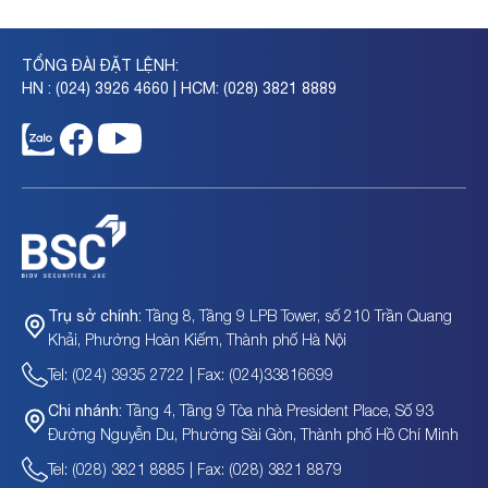
TỔNG ĐÀI ĐẶT LỆNH:
HN : (024) 3926 4660 | HCM: (028) 3821 8889
Tầng 8, Tầng 9 LPB Tower, số 210 Trần Quang
Trụ sở chính:
Khải, Phường Hoàn Kiếm, Thành phố Hà Nội
Tel: (024) 3935 2722 | Fax: (024)33816699
Tầng 4, Tầng 9 Tòa nhà President Place, Số 93
Chi nhánh:
Đường Nguyễn Du, Phường Sài Gòn, Thành phố Hồ Chí Minh
Tel: (028) 3821 8885 | Fax: (028) 3821 8879