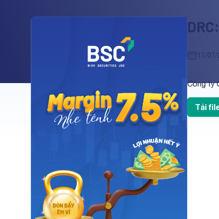
DRC:
17/07/
Công ty 
Tải fi