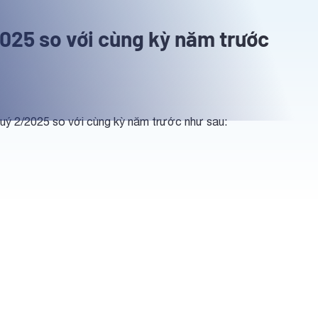
2025 so với cùng kỳ năm trước
uý 2/2025 so với cùng kỳ năm trước như sau: