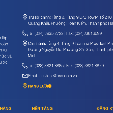
Trụ sở chính:
Tầng 8, Tầng 9 LPB Tower, số 210 
Quang Khải, Phường Hoàn Kiếm, Thành phố Hà
Tel: (024) 3935 2722 | Fax: (024)33816699
 lập
Chi nhánh:
Tầng 4, Tầng 9 Tòa nhà President Pla
khoán
Đường Nguyễn Du, Phường Sài Gòn, Thành ph
h vụ
Minh
chức và
nước.
Tel: (028) 3821 8885 | Fax: (028) 3821 8879
Email: services@bsc.com.vn
MẠNG LƯỚI
 HÀNG
NỀN TẢNG
ĐĂNG K