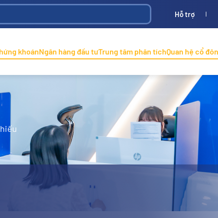
Hỗ trợ
Bình
ONINCO
chứng khoán
Ngân hàng đầu tư
Trung tâm phân tích
Quan hệ cổ đô
phiếu