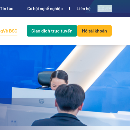
VI
Tin tức
Cơ hội nghề nghiệp
Liên hệ
ng
Về BSC
Giao dịch trực tuyến
Mở tài khoản