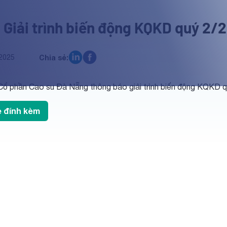
 Giải trình biến động KQKD quý 2/
2025
Chia sẻ:
Cổ phần Cao su Đà Nẵng thông báo giải trình biến động KQKD q
le đính kèm