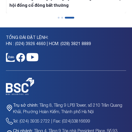
hội đồng cổ đông bất thường
năm 
TỔNG ĐÀI ĐẶT LỆNH:
HN : (024) 3926 4660 | HCM: (028) 3821 8889
Tầng 8, Tầng 9 LPB Tower, số 210 Trần Quang
Trụ sở chính:
Khải, Phường Hoàn Kiếm, Thành phố Hà Nội
Tel: (024) 3935 2722 | Fax: (024)33816699
Tầng 4, Tầng 9 Tòa nhà President Place, Số 93
Chi nhánh: