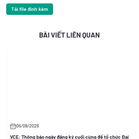
Tải file đính kèm
BÀI VIẾT LIÊN QUAN
06/08/2026
06
VCE: Thông báo ngày đăng ký cuối cùng để tổ chức Đại
RCC: