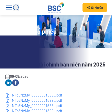
Mở tài khoản
Tin tức mã cổ phiếu
HTE: Báo cáo tài chính bán niên năm 2025
09/09/2025
NTc5NzMy_00000001538....pdf
NTc5NzMy_00000001538....pdf
NTc5NzMy_00000001538....pdf
NTc5NzMy_00000001539....pdf