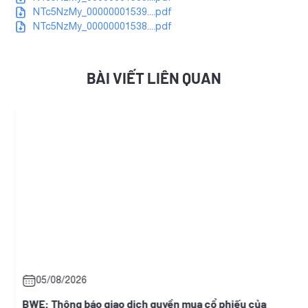
NTc5NzMy_00000001539....pdf
NTc5NzMy_00000001538....pdf
BÀI VIẾT LIÊN QUAN
05/08/2026
y
BWE: Thông báo giao dịch quyền mua cổ phiếu của