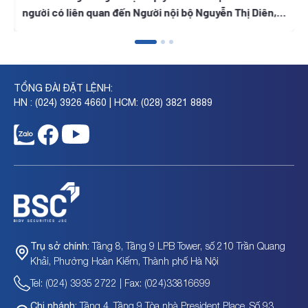
người có liên quan đến Người nội bộ Nguyễn Thị Diên,
Nguyễn Thị Ngọc Thanh, Trần Tuyết Lan
TỔNG ĐÀI ĐẶT LỆNH:
HN : (024) 3926 4660 | HCM: (028) 3821 8889
Tầng 8, Tầng 9 LPB Tower, số 210 Trần Quang
Trụ sở chính:
Khải, Phường Hoàn Kiếm, Thành phố Hà Nội
Tel: (024) 3935 2722 | Fax: (024)33816699
Tầng 4, Tầng 9 Tòa nhà President Place, Số 93
Chi nhánh: