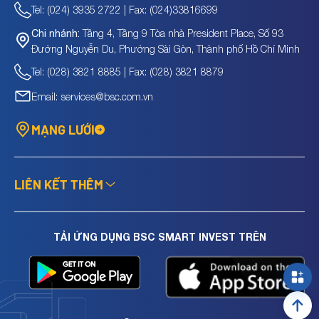
Tel: (024) 3935 2722 | Fax: (024)33816699
Tầng 4, Tầng 9 Tòa nhà President Place, Số 93
Chi nhánh:
Đường Nguyễn Du, Phường Sài Gòn, Thành phố Hồ Chí Minh
Tel: (028) 3821 8885 | Fax: (028) 3821 8879
Email: services@bsc.com.vn
MẠNG LƯỚI
LIÊN KẾT THÊM
TẢI ỨNG DỤNG BSC SMART INVEST TRÊN