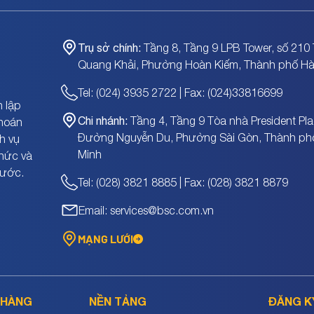
Trụ sở chính:
Tầng 8, Tầng 9 LPB Tower, số 210 
Quang Khải, Phường Hoàn Kiếm, Thành phố Hà
Tel: (024) 3935 2722 | Fax: (024)33816699
 lập
Chi nhánh:
Tầng 4, Tầng 9 Tòa nhà President Pla
khoán
Đường Nguyễn Du, Phường Sài Gòn, Thành ph
h vụ
Minh
chức và
nước.
Tel: (028) 3821 8885 | Fax: (028) 3821 8879
Email: services@bsc.com.vn
MẠNG LƯỚI
 HÀNG
NỀN TẢNG
ĐĂNG K