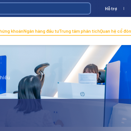
Hỗ trợ
Bình
ONINCO
chứng khoán
Ngân hàng đầu tư
Trung tâm phân tích
Quan hệ cổ đô
phiếu