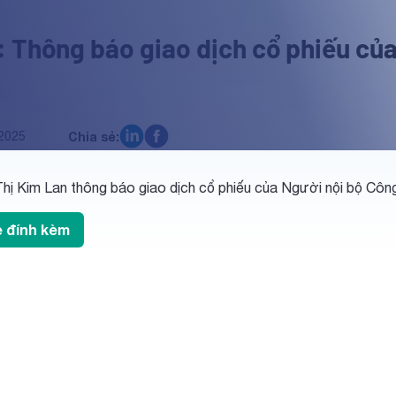
 Thông báo giao dịch cổ phiếu của
2025
Chia sẻ:
hị Kim Lan thông báo giao dịch cổ phiếu của Người nội bộ Côn
le đính kèm