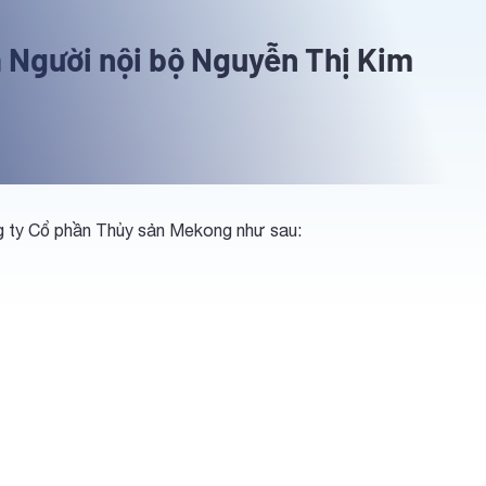
 Người nội bộ Nguyễn Thị Kim
g ty Cổ phần Thủy sản Mekong như sau: