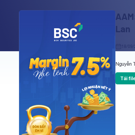
AAM:
Lan
18/09/
Nguyễn T
Tải fi