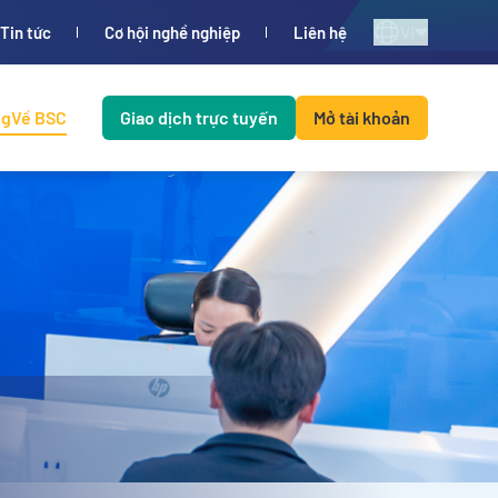
VI
Tin tức
Cơ hội nghề nghiệp
Liên hệ
ng
Về BSC
Giao dịch trực tuyến
Mở tài khoản