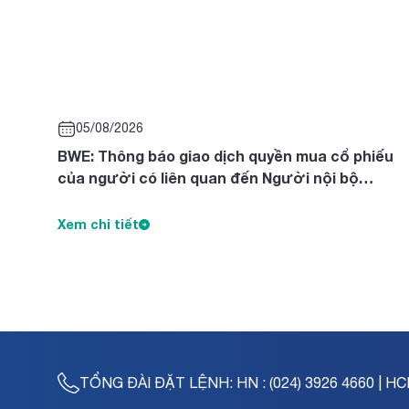
05/08/2026
BWE: Thông báo giao dịch quyền mua cổ phiếu
của người có liên quan đến Người nội bộ
Nguyễn Thị Diên, Nguyễn Thị Ngọc Thanh, Trần
Tuyết Lan
Xem chi tiết
TỔNG ĐÀI ĐẶT LỆNH:
HN : (024) 3926 4660 | HC