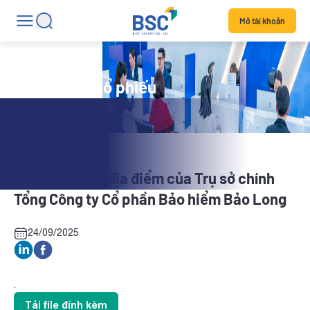
Mở tài khoản
Tin tức mã cổ phiếu
BLI: Cập nhật địa điểm của Trụ sở chính
Tổng Công ty Cổ phần Bảo hiểm Bảo Long
24/09/2025
.
Tải file đính kèm