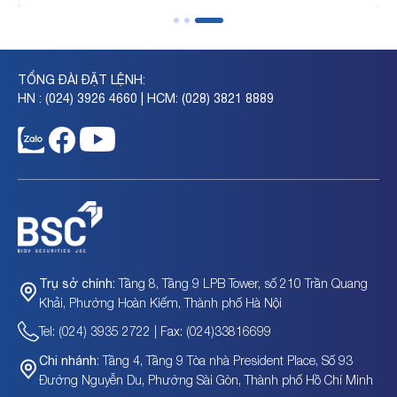
TỔNG ĐÀI ĐẶT LỆNH:
HN : (024) 3926 4660 | HCM: (028) 3821 8889
Tầng 8, Tầng 9 LPB Tower, số 210 Trần Quang
Trụ sở chính:
Khải, Phường Hoàn Kiếm, Thành phố Hà Nội
Tel: (024) 3935 2722 | Fax: (024)33816699
Tầng 4, Tầng 9 Tòa nhà President Place, Số 93
Chi nhánh:
Đường Nguyễn Du, Phường Sài Gòn, Thành phố Hồ Chí Minh