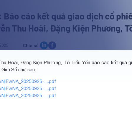
 Báo cáo kết quả giao dịch cổ phi
ễn Thu Hoài, Đặng Kiện Phương, T
2025
Chia sẻ:
hu Hoài, Đặng Kiện Phương, Tô Tiểu Yến báo cáo kết quả gi
 Giới Số như sau:
NjEwNA_20250925-....pdf
NjEwNA_20250925-....pdf
NjEwNA_20250925-....pdf