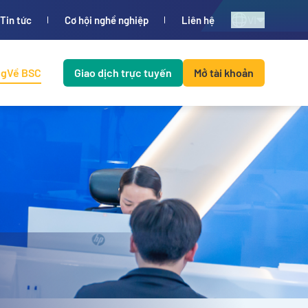
VI
Tin tức
Cơ hội nghề nghiệp
Liên hệ
ng
Về BSC
Giao dịch trực tuyến
Mở tài khoản