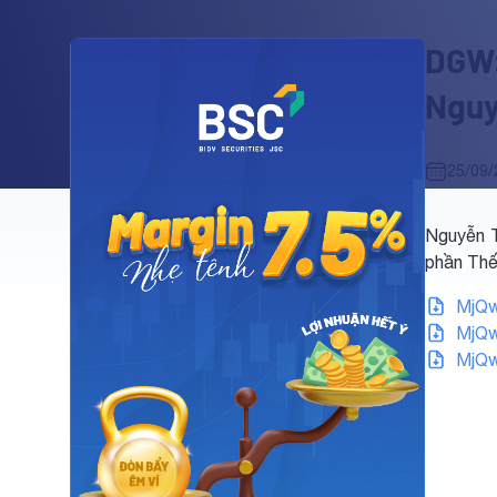
DGW:
Nguy
25/09/
Nguyễn T
phần Thế
MjQw
MjQw
MjQw