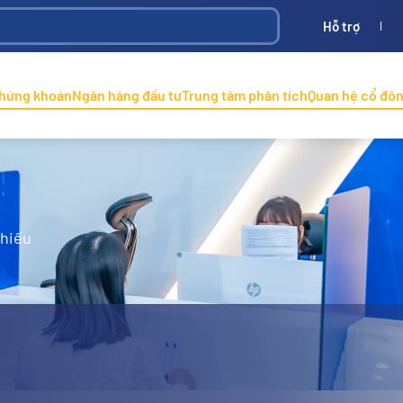
Hỗ trợ
Bình
ONINCO
chứng khoán
Ngân hàng đầu tư
Trung tâm phân tích
Quan hệ cổ đô
phiếu