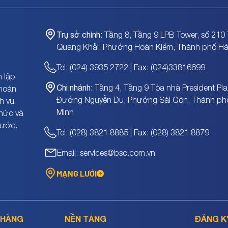
Trụ sở chính:
Tầng 8, Tầng 9 LPB Tower, số 210 
Quang Khải, Phường Hoàn Kiếm, Thành phố Hà
Tel: (024) 3935 2722 | Fax: (024)33816699
 lập
Chi nhánh:
Tầng 4, Tầng 9 Tòa nhà President Pla
khoán
Đường Nguyễn Du, Phường Sài Gòn, Thành ph
h vụ
Minh
chức và
nước.
Tel: (028) 3821 8885 | Fax: (028) 3821 8879
Email: services@bsc.com.vn
MẠNG LƯỚI
 HÀNG
NỀN TẢNG
ĐĂNG K