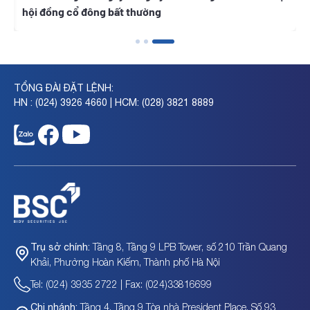
hội đồng cổ đông bất thường
TỔNG ĐÀI ĐẶT LỆNH:
HN : (024) 3926 4660 | HCM: (028) 3821 8889
Tầng 8, Tầng 9 LPB Tower, số 210 Trần Quang
Trụ sở chính:
Khải, Phường Hoàn Kiếm, Thành phố Hà Nội
Tel: (024) 3935 2722 | Fax: (024)33816699
Tầng 4, Tầng 9 Tòa nhà President Place, Số 93
Chi nhánh: