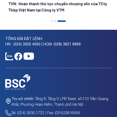
i
TVN: Hoàn thành thủ tục chuyển nhượng vốn của TCty
Thép Việt Nam tại Công ty VTM
TỔNG ĐÀI ĐẶT LỆNH:
HN : (024) 3926 4660 | HCM: (028) 3821 8889
Tầng 8, Tầng 9 LPB Tower, số 210 Trần Quang
Trụ sở chính:
Khải, Phường Hoàn Kiếm, Thành phố Hà Nội
Tel: (024) 3935 2722 | Fax: (024)33816699