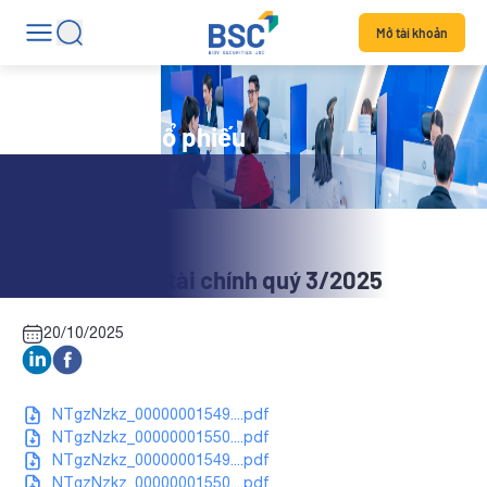
Mở tài khoản
Tin tức mã cổ phiếu
HTT: Báo cáo tài chính quý 3/2025
20/10/2025
NTgzNzkz_00000001549....pdf
NTgzNzkz_00000001550....pdf
NTgzNzkz_00000001549....pdf
NTgzNzkz_00000001550....pdf