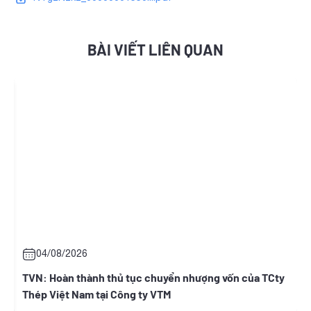
BÀI VIẾT LIÊN QUAN
08/2026
05/08/20
Hoàn thành thủ tục chuyển nhượng vốn của TCty
BWE: Thông
Việt Nam tại Công ty VTM
người có li
Nguyễn Thị 