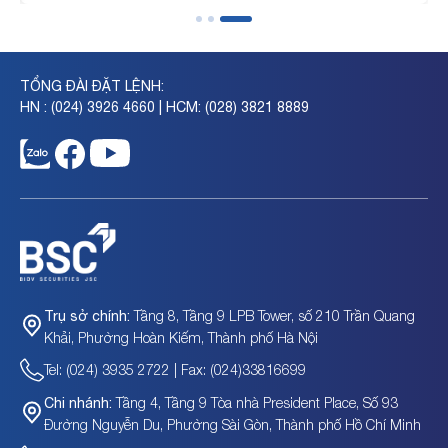
TỔNG ĐÀI ĐẶT LỆNH:
HN : (024) 3926 4660 | HCM: (028) 3821 8889
Tầng 8, Tầng 9 LPB Tower, số 210 Trần Quang
Trụ sở chính:
Khải, Phường Hoàn Kiếm, Thành phố Hà Nội
Tel: (024) 3935 2722 | Fax: (024)33816699
Tầng 4, Tầng 9 Tòa nhà President Place, Số 93
Chi nhánh:
Đường Nguyễn Du, Phường Sài Gòn, Thành phố Hồ Chí Minh