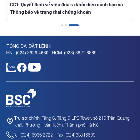
h
CC1: Quyết định về việc đưa ra khỏi diện cảnh báo và
Thông báo về trạng thái chứng khoán
TỔNG ĐÀI ĐẶT LỆNH:
HN : (024) 3926 4660 | HCM: (028) 3821 8889
Tầng 8, Tầng 9 LPB Tower, số 210 Trần Quang
Trụ sở chính:
Khải, Phường Hoàn Kiếm, Thành phố Hà Nội
Tel: (024) 3935 2722 | Fax: (024)33816699