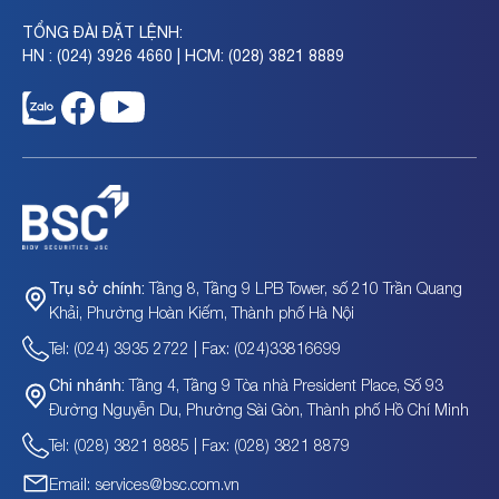
TỔNG ĐÀI ĐẶT LỆNH:
HN : (024) 3926 4660 | HCM: (028) 3821 8889
Tầng 8, Tầng 9 LPB Tower, số 210 Trần Quang
Trụ sở chính:
Khải, Phường Hoàn Kiếm, Thành phố Hà Nội
Tel: (024) 3935 2722 | Fax: (024)33816699
Tầng 4, Tầng 9 Tòa nhà President Place, Số 93
Chi nhánh:
Đường Nguyễn Du, Phường Sài Gòn, Thành phố Hồ Chí Minh
Tel: (028) 3821 8885 | Fax: (028) 3821 8879
Email: services@bsc.com.vn