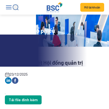
Mở tài khoản
Tin tức mã cổ phiếu
CT3: Nghị quyết Hội đồng quản trị
23/12/2025
.
Tải file đính kèm