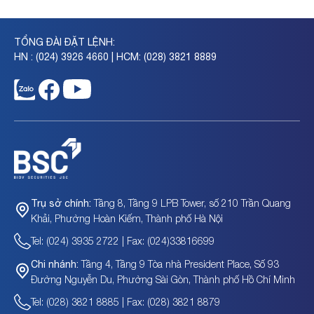
TỔNG ĐÀI ĐẶT LỆNH:
HN : (024) 3926 4660 | HCM: (028) 3821 8889
Tầng 8, Tầng 9 LPB Tower, số 210 Trần Quang
Trụ sở chính:
Khải, Phường Hoàn Kiếm, Thành phố Hà Nội
Tel: (024) 3935 2722 | Fax: (024)33816699
Tầng 4, Tầng 9 Tòa nhà President Place, Số 93
Chi nhánh:
Đường Nguyễn Du, Phường Sài Gòn, Thành phố Hồ Chí Minh
Tel: (028) 3821 8885 | Fax: (028) 3821 8879