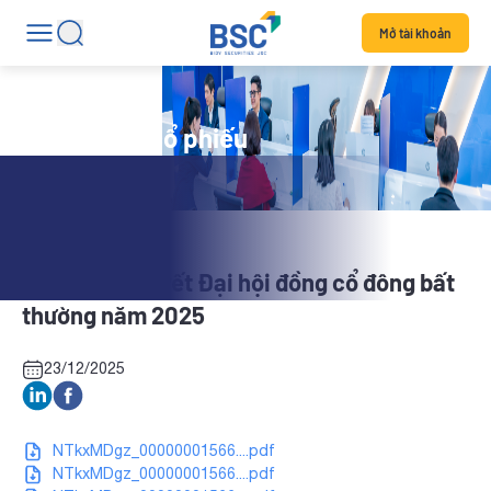
Mở tài khoản
Tin tức mã cổ phiếu
NS2: Nghị quyết Đại hội đồng cổ đông bất
thường năm 2025
23/12/2025
NTkxMDgz_00000001566....pdf
NTkxMDgz_00000001566....pdf