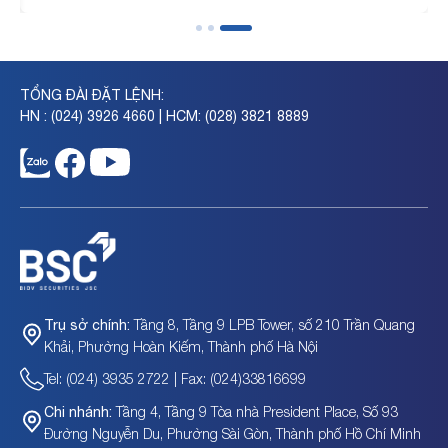
TỔNG ĐÀI ĐẶT LỆNH:
HN : (024) 3926 4660 | HCM: (028) 3821 8889
Tầng 8, Tầng 9 LPB Tower, số 210 Trần Quang
Trụ sở chính:
Khải, Phường Hoàn Kiếm, Thành phố Hà Nội
Tel: (024) 3935 2722 | Fax: (024)33816699
Tầng 4, Tầng 9 Tòa nhà President Place, Số 93
Chi nhánh:
Đường Nguyễn Du, Phường Sài Gòn, Thành phố Hồ Chí Minh