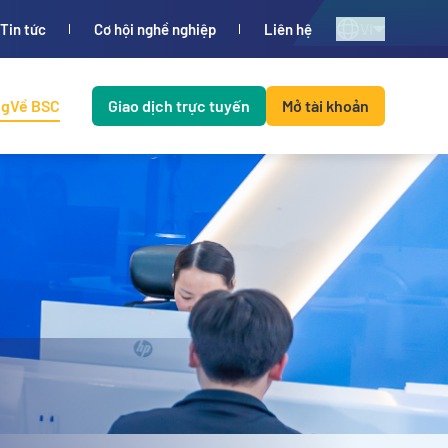
VI
Tin tức
Cơ hội nghề nghiệp
Liên hệ
ng
Về BSC
Giao dịch trực tuyến
Mở tài khoản