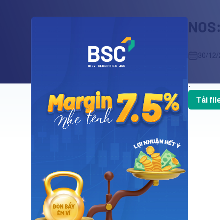
NOS:
30/12/
.
Tải fi