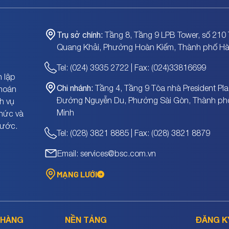
Trụ sở chính:
Tầng 8, Tầng 9 LPB Tower, số 210 
Quang Khải, Phường Hoàn Kiếm, Thành phố Hà
Tel: (024) 3935 2722 | Fax: (024)33816699
 lập
Chi nhánh:
Tầng 4, Tầng 9 Tòa nhà President Pla
khoán
Đường Nguyễn Du, Phường Sài Gòn, Thành ph
h vụ
Minh
chức và
nước.
Tel: (028) 3821 8885 | Fax: (028) 3821 8879
Email: services@bsc.com.vn
MẠNG LƯỚI
 HÀNG
NỀN TẢNG
ĐĂNG K