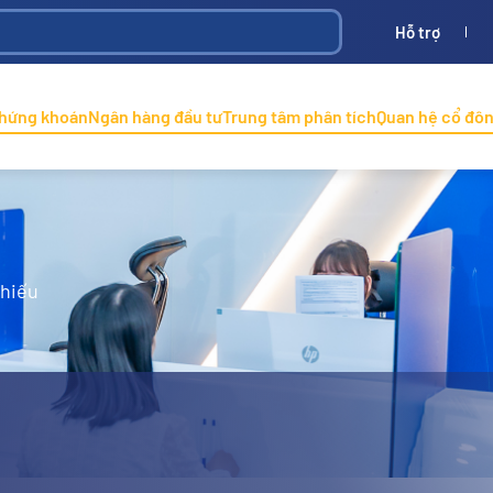
Hỗ trợ
Bình
ONINCO
chứng khoán
Ngân hàng đầu tư
Trung tâm phân tích
Quan hệ cổ đô
phiếu