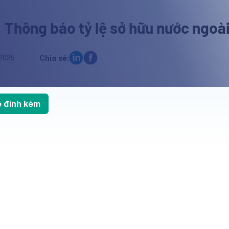
 Thông báo tỷ lệ sở hữu nước ngoài
2025
Chia sẻ:
le đính kèm