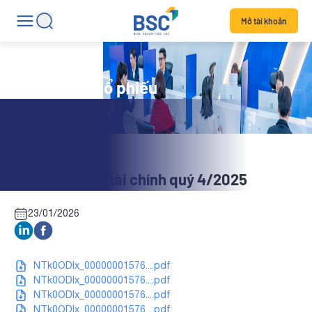
Mở tài khoản
Tin tức mã cổ phiếu
SSM: Báo cáo tài chính quý 4/2025
23/01/2026
NTk0ODIx_00000001576....pdf
NTk0ODIx_00000001576....pdf
NTk0ODIx_00000001576....pdf
NTk0ODIx_00000001576....pdf