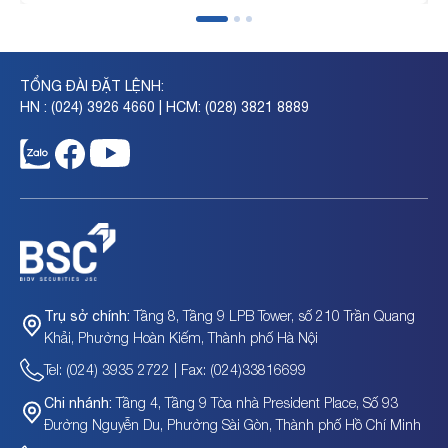
TỔNG ĐÀI ĐẶT LỆNH:
HN : (024) 3926 4660 | HCM: (028) 3821 8889
Tầng 8, Tầng 9 LPB Tower, số 210 Trần Quang
Trụ sở chính:
Khải, Phường Hoàn Kiếm, Thành phố Hà Nội
Tel: (024) 3935 2722 | Fax: (024)33816699
Tầng 4, Tầng 9 Tòa nhà President Place, Số 93
Chi nhánh:
Đường Nguyễn Du, Phường Sài Gòn, Thành phố Hồ Chí Minh