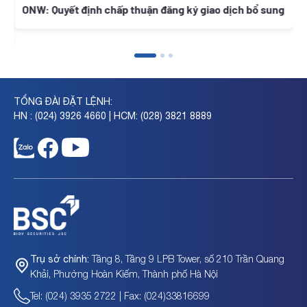
ONW: Quyết định chấp thuận đăng ký giao dịch bổ sung
N
c
TỔNG ĐÀI ĐẶT LỆNH:
HN : (024) 3926 4660 | HCM: (028) 3821 8889
Tầng 8, Tầng 9 LPB Tower, số 210 Trần Quang
Trụ sở chính:
Khải, Phường Hoàn Kiếm, Thành phố Hà Nội
Tel: (024) 3935 2722 | Fax: (024)33816699