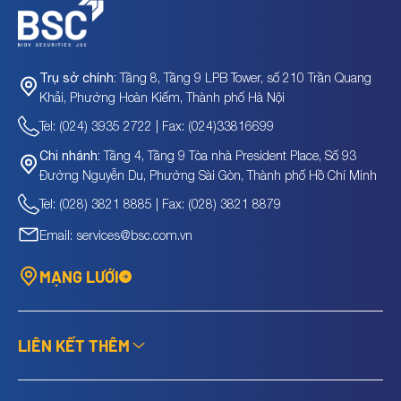
Tầng 8, Tầng 9 LPB Tower, số 210 Trần Quang
Trụ sở chính:
Khải, Phường Hoàn Kiếm, Thành phố Hà Nội
Tel: (024) 3935 2722 | Fax: (024)33816699
Tầng 4, Tầng 9 Tòa nhà President Place, Số 93
Chi nhánh:
Đường Nguyễn Du, Phường Sài Gòn, Thành phố Hồ Chí Minh
Tel: (028) 3821 8885 | Fax: (028) 3821 8879
Email: services@bsc.com.vn
MẠNG LƯỚI
LIÊN KẾT THÊM