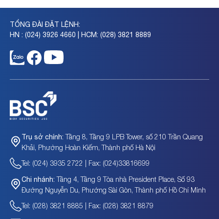
TỔNG ĐÀI ĐẶT LỆNH:
HN : (024) 3926 4660 | HCM: (028) 3821 8889
Tầng 8, Tầng 9 LPB Tower, số 210 Trần Quang
Trụ sở chính:
Khải, Phường Hoàn Kiếm, Thành phố Hà Nội
Tel: (024) 3935 2722 | Fax: (024)33816699
Tầng 4, Tầng 9 Tòa nhà President Place, Số 93
Chi nhánh:
Đường Nguyễn Du, Phường Sài Gòn, Thành phố Hồ Chí Minh
Tel: (028) 3821 8885 | Fax: (028) 3821 8879