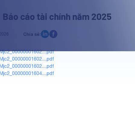
 Báo cáo tài chính năm 2025
2026
Chia sẻ:
Mjc2_00000001602....pdf
Mjc2_00000001602....pdf
Mjc2_00000001602....pdf
Mjc2_00000001604....pdf