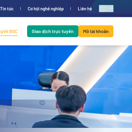
VI
Tin tức
Cơ hội nghề nghiệp
Liên hệ
ng
Về BSC
Giao dịch trực tuyến
Mở tài khoản