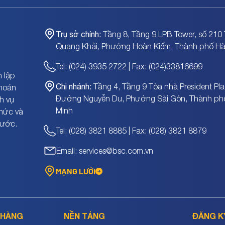
Trụ sở chính:
Tầng 8, Tầng 9 LPB Tower, số 210 
Quang Khải, Phường Hoàn Kiếm, Thành phố Hà
Tel: (024) 3935 2722 | Fax: (024)33816699
 lập
Chi nhánh:
Tầng 4, Tầng 9 Tòa nhà President Pla
khoán
Đường Nguyễn Du, Phường Sài Gòn, Thành ph
h vụ
Minh
chức và
nước.
Tel: (028) 3821 8885 | Fax: (028) 3821 8879
Email: services@bsc.com.vn
MẠNG LƯỚI
 HÀNG
NỀN TẢNG
ĐĂNG K