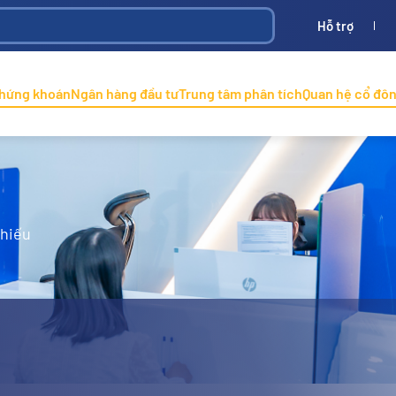
Hỗ trợ
Bình
ONINCO
chứng khoán
Ngân hàng đầu tư
Trung tâm phân tích
Quan hệ cổ đô
phiếu