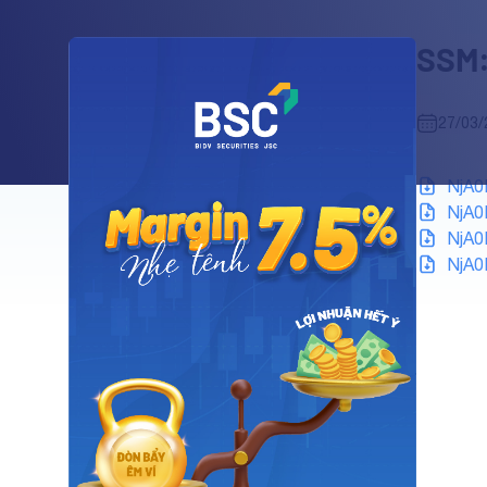
SSM:
27/03/
NjA0
NjA0
NjA0
NjA0