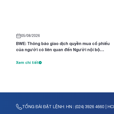
05/08/2026
BWE: Thông báo giao dịch quyền mua cổ phiếu
của người có liên quan đến Người nội bộ
Nguyễn Thị Diên, Nguyễn Thị Ngọc Thanh, Trần
Tuyết Lan
Xem chi tiết
TỔNG ĐÀI ĐẶT LỆNH:
HN : (024) 3926 4660 | HC